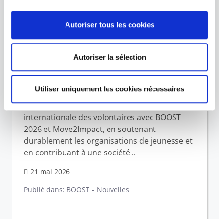
Autoriser tous les cookies
En 2026, année des
volontaires, le Groupe P&V et
Autoriser la sélection
la Fondation P&V élargissent
les projets déjà en place
Utiliser uniquement les cookies nécessaires
En 2026, la Fondation P&V concrétise l’Année
internationale des volontaires avec BOOST
2026 et Move2Impact, en soutenant
durablement les organisations de jeunesse et
en contribuant à une société...
21 mai 2026
Publié dans:
BOOST
Nouvelles