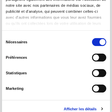
notre site avec nos partenaires de médias sociaux, de
26 juin 2026
publicité et d'analyse, qui peuvent combiner celles-ci
avec d'autres informations que vous leur avez fournies
Publié dans:
Projets en Belgique
Nouvelles
Feeling You(th)
ou qu'ils ont collectées lors de votre utilisation de leurs
services.
Sélection
Nécessaires
Lire la suite
du
consentement
Préférences
Statistiques
Marketing
Afficher les détails