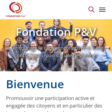
Home - Fondation P&a
Saut au contenu principal
Fondation P&V
...encourage la citoyenneté active et lutte
contre l'exclusion sociale des jeunes
Bienvenue
Promouvoir une participation active et
engagée des citoyens et en particulier des