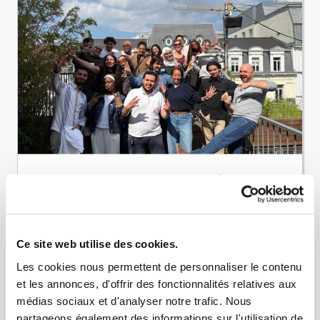
Feeling You(th) : dernière
ligne droite vers notre
Festival de la Santé Mentale
Ce site web utilise des cookies.
Après trois années d’engagement collectif, le
Les cookies nous permettent de personnaliser le contenu
projet Feeling You(th) touche à sa fin avec
et les annonces, d'offrir des fonctionnalités relatives aux
l’organisation du Youth for Mental Health
médias sociaux et d'analyser notre trafic. Nous
Festival le 13 octobre 2026 à Bruxelles.
partageons également des informations sur l'utilisation de