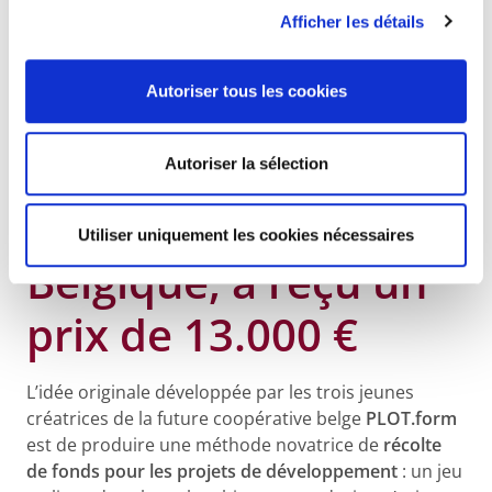
confiance en sa possibilité de contribuer à la
Afficher les détails
création d’emplois destinés aux jeunes dans un
avenir proche.
Autoriser tous les cookies
Le Projet
d'entreprise lauréat,
Autoriser la sélection
PLOT.form en
Utiliser uniquement les cookies nécessaires
Belgique, a reçu un
prix de 13.000 €
L’idée originale développée par les trois jeunes
créatrices de la future coopérative belge
PLOT.form
est de produire une méthode novatrice de
récolte
de fonds pour les projets de développement
: un jeu