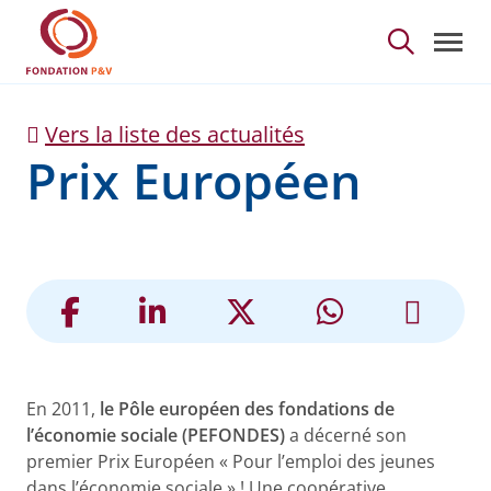
Prix Européen - Fonda
Saut au contenu principal
Vers la liste des actualités
Prix Européen
En 2011,
le Pôle européen des fondations de
l’économie sociale (PEFONDES)
a décerné son
premier Prix Européen « Pour l’emploi des jeunes
dans l’économie sociale » ! Une coopérative