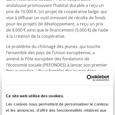
andalouse promouvant l’habitat durable a reçu un
prix de 10.000 €. Un projet de coopérative belge, qui
vise à diffuser un outil innovant de récolte de fonds
pour les projets de développement, a reçu un prix
de 8.000 € ainsi que le financement (5.000 €) de l’aide
à la création de la coopérative.
Le problème du chômage des jeunes, qui touche
l’ensemble des pays de l’Union européenne, a
amené le Pôle européen des fondations de
l’économie sociale (PEFONDES) à lancer son premier
Prix européen « Pour l’emploi des jeunes dans
l’économie sociale »
. Le but est d’encourager des
démarches entrepreneuriales exemplaires, portées
par des jeunes et créatrices d’emplois pour des
jeunes. Un jury, composé d’experts européens, s’est
Ce site web utilise des cookies.
réuni à Bruxelles pour désigner les lauréats dans les
Les cookies nous permettent de personnaliser le contenu
catégories « entreprise » et « projet d’entreprise »,
et les annonces, d'offrir des fonctionnalités relatives aux
ainsi que plusieurs nominés.