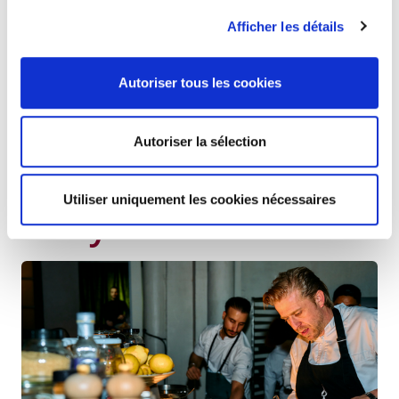
mission est d’accompagner différents groupes cibles
Afficher les détails
– jeunes réfugiés, jeunes en décrochage, nouveaux
arrivants… – dans son académie de formation
(
InstroomArt
) et qui les reconvertit en chefs, sous-
Autoriser tous les cookies
chefs ou personnel de salle. En outre, les lauréats
recevront une gravure de l'artiste Philip Aguirre y
Otegui.
Autoriser la sélection
20 ans du Prix de la
Utiliser uniquement les cookies nécessaires
Citoyenneté