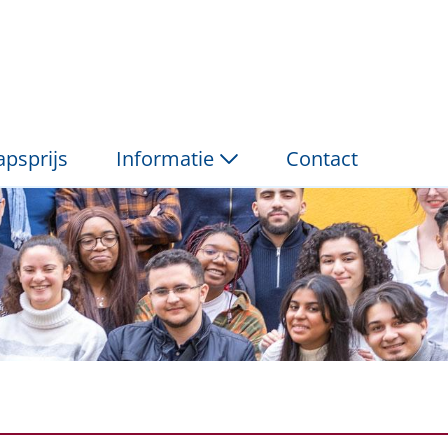
ng P&amp;V
psprijs
Informatie
Contact