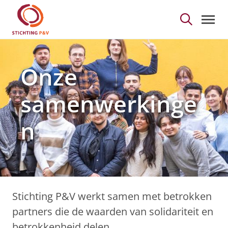
Onze samenwerkingen -
Skip to Main Content
Onze
samenwerkinge
n
Stichting P&V werkt samen met betrokken
partners die de waarden van solidariteit en
betrokkenheid delen.