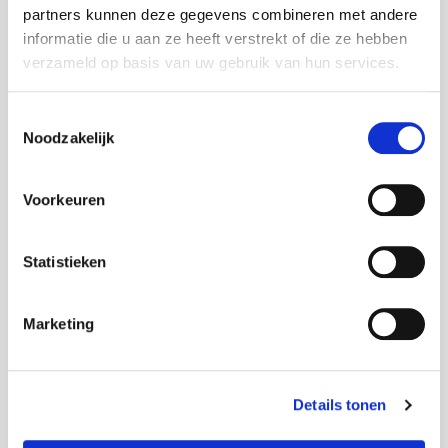
partners kunnen deze gegevens combineren met andere
informatie die u aan ze heeft verstrekt of die ze hebben
verzameld op basis van uw gebruik van hun services.
Toestemmingsselectie
Noodzakelijk
Koning Boudewijnstichting
Voorkeuren
De Koning Boudewijnstichting (KBS) is een
onafhankelijke en pluralistische stichting van
openbaar nut die zich al meer dan 40 jaar inzet
Statistieken
voor de verbetering van de samenleving. De
Stichting P&V werkte samen met de KBS aan
de projectoproep Linking Youth Up om de
Marketing
digitale kloof onder jongeren te verkleinen.
Details tonen
Meer lezen