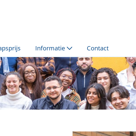
ng P&amp;V
psprijs
Informatie
Contact